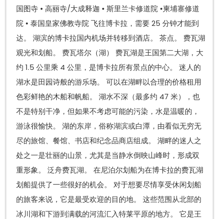
国图寺 • 高丽寺/大成释迦 • 斯里兰卡修道院 •柬埔寨修道
院 • 泰国皇家佛教寺院 飞往博卡拉，需要 25 分钟才能到
达。 湖滨的博卡拉国内机场并转移到酒店。 茶点。 费瓦湖
观光和划船。 费瓦塔尔（湖） 费瓦湖是王国第二大湖，大
约 1.5 公里乘 4 公里，是博卡拉所有景点的中心。 迷人的
湖水是田园诗般的游乐场。 可以在湖畔以合理的价格租用
色彩鲜艳的木船和帆船。 湖水不深（最多约 47 米），也
不是特别干净，但如果不考虑可能的污染，水是温暖的，
游泳很愉快。 湖的东岸，俗称湖滨或白潭，由看似无穷无
尽的旅馆、餐馆、书店和纪念品商店组成。 湖畔的迷人之
处之一是壮丽的山景，尤其是当静水倒映山峰时，形成双
重形象。 泛舟费瓦湖。 在尼泊尔划船为在博卡拉的费瓦湖
划船提供了一些很好的机会。 对于想要尽情享受休闲划船
的旅客来说，它是最受欢迎的目的地。 这些范围从北部的
冰川湖和下游到满载的河流汇入特莱平原的地方。 它是王