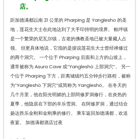
店。
距加德满都以南 21 公里的 Pharping 是 Yanglesho 的圣
地，莲花生大士在此地达到了大手印持明的境界。 帕坪镇
是一个繁荣的尼瓦尔镇，古老的佛教圣地已被大量藏人占
领。 但更具体地说，它指的是据说莲花生大士曾经禅修过
的两个洞穴。 一个位于 Pharping 后面和上方的山坡上，
通常被称为 Asura Cave 或“Yangleshö 上部洞穴”。 另一
个位于 Pharping 下方，距离城镇约五分钟步行路程，被称
为“Yangleshö 下洞穴”或简称为 Yangleshö。 在冬天的
几个月里，他在阳光明媚的上部阿修罗洞修行，在炎热的
夏季，他隐居在下部的羊乐雪洞。 在阿修罗洞，通过结合
扬达胜乐金刚和金刚乘的修行。 乘车返回加德满都，欢送
夜宴。 加德满都酒店过夜