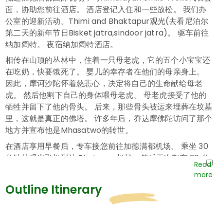
面，协助您前往酒店。 酒店登记入住和一些放松。 我们办
公室的迎新活动。Thimi and Bhaktapur观光(去看尼泊尔
第二天的新年节日Bisket jatra,sindoor jatra)。 驱车前往
纳加阔特。 夜宿纳加阔特酒店。
相传在山顶的丛林中，住着一只母老虎，它的五个小宝宝还
在吃奶，快要饿死了。 婴儿的幸存者在他们的母亲身上。
因此，摩诃沙陀怀着慈悲心，决定将自己的生命献给母老
虎。 然后他割下自己的身体喂母老虎。 母老虎接受了他的
牺牲并留下了他的骨头。 后来，那些骨头被运来埋葬在坟墓
里，这就是真正的佛塔。 许多年后，乔达摩佛陀访问了那个
地方并宣布他是Mhasatwo的转世。
在酒店享用早餐后，专车接您前往加德满都机场。 乘坐 30
分钟的观光飞机到达 Bhairawa 机场，然后再次驾车 30 分
钟到达蓝毗尼。
蓝毗尼 (Lumbini) 位于尼泊尔南部平原，是世界上的精神圣
Outline Itinerary
地之一，是文化和宗教中心，尤其是佛教徒。 不同国家按照
自己的民族风格建造的令人惊叹的美丽寺院是蓝毗尼景点的