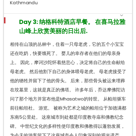
Kathmandu
Day 3: 纳格科特酒店早餐。 在喜马拉雅
山峰上欣赏美丽的日出后.
相传在山顶的丛林中，住着一只母老虎，它的五个小宝宝
还在吃奶，快要饿死了。 婴儿的幸存者在他们的母亲身
上。 因此，摩诃沙陀怀着慈悲心，决定将自己的生命献给
母老虎。 然后他割下自己的身体喂母老虎。 母老虎接受了
他的牺牲并留下了他的骨头。 后来，那些骨头被运来埋葬
在坟墓里，这就是真正的佛塔。 许多年后，乔达摩佛陀访
问了那个地方并宣布他是Mhasatwo的转世。 从帕坦驱车
前往帕坦杜。 游览。 被称为艺术之城的帕坦位于加德满都
东南5公里处。 这座城市到处都是印度教寺庙和佛教纪念
碑。 中世纪文化的多样性使印度教和佛教得以蓬勃发展，
为今天的游客留下了这座城市令人印象深刻的观光遗产。