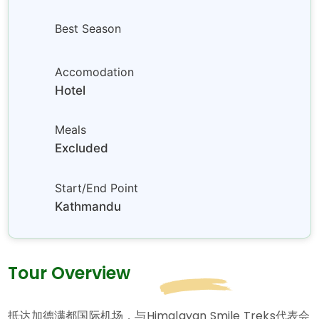
Best Season
Accomodation
Hotel
Meals
Excluded
Start/End Point
Kathmandu
Tour Overview
抵达加德满都国际机场，与Himalayan Smile Treks代表会