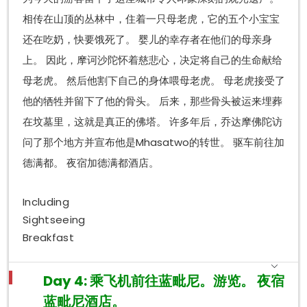
相传在山顶的丛林中，住着一只母老虎，它的五个小宝宝
还在吃奶，快要饿死了。 婴儿的幸存者在他们的母亲身
上。 因此，摩诃沙陀怀着慈悲心，决定将自己的生命献给
母老虎。 然后他割下自己的身体喂母老虎。 母老虎接受了
他的牺牲并留下了他的骨头。 后来，那些骨头被运来埋葬
在坟墓里，这就是真正的佛塔。 许多年后，乔达摩佛陀访
问了那个地方并宣布他是Mhasatwo的转世。 驱车前往加
德满都。 夜宿加德满都酒店。
Including
Sightseeing
Breakfast
Day 4: 乘飞机前往蓝毗尼。游览。 夜宿
蓝毗尼酒店。