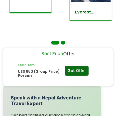
Everest
mountain
flight
Best Price
Offer
Start From
Get Offer
US$ 850 (Group Price)
Person
Speak with a Nepal Adventure
Travel Expert
Get personalised guidance for any Nepal