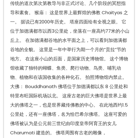
传统的道次第次第教导与非正式讨论、几个阶段的冥想指
导和素食。 猴庙： 这是世界上最辉煌的佛教 Chaityas 之
一。 据说已有2000年历史。 塔座四面绘有全视之眼。 它
位于加德满都市以西3公里处，坐落在一座高约77米的小山
丘上。 在加德满都谷地的水平面之上，可以看到加德满都
谷地的全貌。 这里是一年中举行为期一个月的“贡拉”节的
地方。 在这座小山的后面，是国家历史博物馆。 这个博物
馆收藏了独特的蝴蝶、鱼类、爬行动物、鸟类、哺乳动
物、植物和在该国收集的各种化石。 拍照博物馆内禁止。
大佛： Bouddhanath 佛塔位于加德满都以东 8 公里处和
特里布旺国际机场以北。 这座古老的巨大佛塔是世界上最
大的佛塔之一，也是世界藏传佛教的中心。 在此地西约1.5
公里处，还有一座佛塔，名为恰巴希尔佛塔。 这座可爱的
佛塔被认为是公元前三世纪由印度皇帝阿育王的女儿
Charumati 建造的。 佛塔周围有古老的雕像，