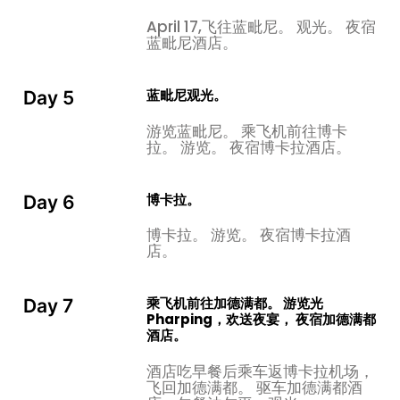
米-24,457 英尺）和安纳布尔纳峰 III 峰（7,555
April 17,飞往蓝毗尼。 观光。 夜宿
米-24,787 英尺）延伸至 Mt. Machhapuchhre（鱼尾
蓝毗尼酒店。
峰） ) 6,997 米，世界第 7 高的道拉吉里峰 8,167 米，第 8
高的马纳斯鲁峰 8,163 米和中东地区的 Lamjung Himal。
蓝毗尼观光。
Day 5
在萨兰科特 (Sarankot)，可以欣赏到白雪皑皑的山峰、博
卡拉山谷和湖泊的壮丽景色，这是一个最引人注目的地方，
游览蓝毗尼。 乘飞机前往博卡
拉。 游览。 夜宿博卡拉酒店。
这个地方以滑翔伞而闻名和流行，由 Himalayan Smile
Treks & Tours 精心安排，在博卡拉山谷上空平稳滑行 经
过 30-40 分钟的冒险和风景优美的滑翔，
博卡拉。
Day 6
距加德满都以南 21 公里的 Pharping 是 Yanglesho 的圣
博卡拉。 游览。 夜宿博卡拉酒
地，莲花生大士在此地达到了大手印持明的境界。 帕坪镇是
店。
一个繁荣的尼瓦尔镇，古老的佛教圣地已被大量藏人占领。
但更具体地说，它指的是据说莲花生大士曾经禅修过的两个
乘飞机前往加德满都。 游览光
Day 7
洞穴。 一个位于 Pharping 后面和上方的山坡上，通常被称
Pharping，欢送夜宴， 夜宿加德满都
为 Asura Cave 或“Yangleshö 上部洞穴”。 另一个位于
酒店。
Pharping 下方，距离城镇约五分钟步行路程，被称
酒店吃早餐后乘车返博卡拉机场，
为“Yangleshö 下洞穴”或简称为 Yangleshö。 在冬天的几
飞回加德满都。 驱车加德满都酒
个月里，他在阳光明媚的上部阿修罗洞修行，在炎热的夏