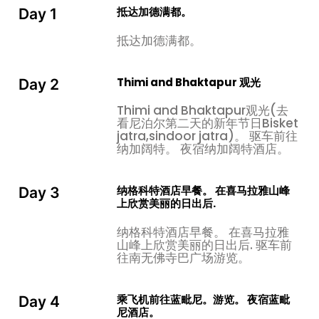
中心。 本文将帮助您发现该地区所有重要的车站，让您的尼
抵达加德满都。
Day 1
泊尔之旅变得有意义。
抵达加德满都。
Mayadevi Temple是蓝毗尼的主要景点。 佛陀诞生的主要
地点在该处所得到很好的保护。 这座著名的寺庙是联合国教
科文组织世界遗址，位于蓝毗尼神圣花园的中央。
Thimi and Bhaktapur 观光
Day 2
Mayadevi 寺附近的菩提树具有历史意义。 据信，玛雅德
Thimi and Bhaktapur观光(去
维王后在生下悉达多时抓住了这棵树的树枝。 同一处所内的
看尼泊尔第二天的新年节日Bisket
神圣池塘是一个美丽的池塘，据信悉达多在这里第一次沐
jatra,sindoor jatra)。 驱车前往
纳加阔特。 夜宿纳加阔特酒店。
浴。
您将探索修道院区，其中包含由缅甸、斯里兰卡、日本、中
纳格科特酒店早餐。 在喜马拉雅山峰
Day 3
国、印度、泰国、韩国、越南和德国建造的国际修道院。 在
上欣赏美丽的日出后.
Masterplan 的北部有带世界和平塔的花园以及满足您次要
需求的设施。
纳格科特酒店早餐。 在喜马拉雅
山峰上欣赏美丽的日出后. 驱车前
清晨驱车前往附近风景秀丽的博卡拉山谷山丘，海拔 1,460
往南无佛寺巴广场游览。
米，比博卡拉山谷及其美丽的费瓦湖高出至少 500 米，这
是一个令人惊叹的全景地点，可以在高处观看日出 安纳布尔
乘飞机前往蓝毗尼。游览。 夜宿蓝毗
Day 4
纳峰山脉从安纳布尔纳峰 I（8,091 米/26,545 英尺）、安纳
尼酒店。
布尔纳峰南峰（7,219 米-23,693 英尺）、恒河峰峰（7,455