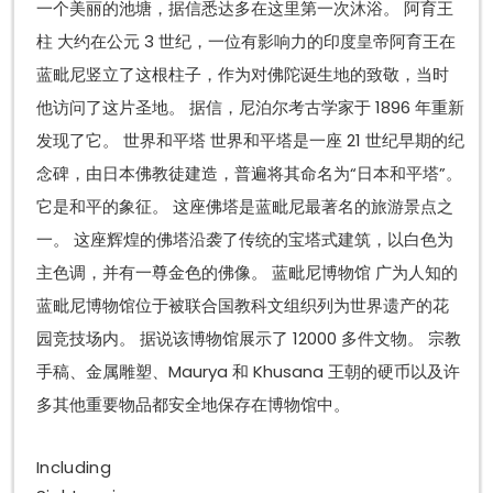
一个美丽的池塘，据信悉达多在这里第一次沐浴。 阿育王
柱 大约在公元 3 世纪，一位有影响力的印度皇帝阿育王在
蓝毗尼竖立了这根柱子，作为对佛陀诞生地的致敬，当时
他访问了这片圣地。 据信，尼泊尔考古学家于 1896 年重新
发现了它。 世界和平塔 世界和平塔是一座 21 世纪早期的纪
念碑，由日本佛教徒建造，普遍将其命名为“日本和平塔”。
它是和平的象征。 这座佛塔是蓝毗尼最著名的旅游景点之
一。 这座辉煌的佛塔沿袭了传统的宝塔式建筑，以白色为
主色调，并有一尊金色的佛像。 蓝毗尼博物馆 广为人知的
蓝毗尼博物馆位于被联合国教科文组织列为世界遗产的花
园竞技场内。 据说该博物馆展示了 12000 多件文物。 宗教
手稿、金属雕塑、Maurya 和 Khusana 王朝的硬币以及许
多其他重要物品都安全地保存在博物馆中。
Including