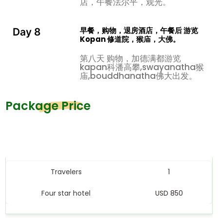
店，午餐法尔平，观光。
季，他隐居在下部的羊乐雪洞。 在阿修罗洞，通过结合扬达
胜乐金刚和金刚乘的修行。
早餐，购物，退房酒店，午餐后 游览
Day 8
位于尼泊尔加德满都郊区博达哈大佛附近的一座藏传佛教寺
Kopan 修道院，猴庙，大佛。
院。 它是格鲁派佛法中心国际网络大乘传统保护基金会
第八天 购物，加德满都游览
(FPMT) 的成员，并曾作为其总部。
kapan科潘高攀,swayanatha猴
庙,bouddhanatha佛大出发。
Package Price
Price Table
Travelers
1
Four star hotel
USD 850